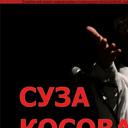
Zvanična web strana i originalni podaci o srpskoj pesmi SUZA KOSOVA. Zašti